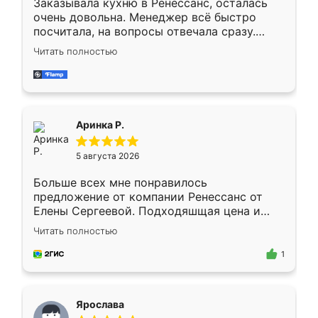
Заказывала кухню в Ренессанс, осталась
очень довольна. Менеджер всё быстро
посчитала, на вопросы отвечала сразу.
Замерщик приехал в субботу, подошёл к
Читать полностью
делу со всей ответственностью. Собрали
за день, ребята работали аккуратно, даже
пыли почти не было. Качество отличное,
ящики ходят плавно, ничего не скрипит.
Всё подошло как влитое.
Аринка Р.
5 августа 2026
Больше всех мне понравилось
предложение от компании Ренессанс от
Елены Сергеевой. Подходяшщая цена и
короткие сроки изготовления. Приехавший
Читать полностью
для замера сотрудник Владислав
предложил по моему эскизу самый
1
подходящий вариант шкафа. Немного его
видоизменил, получилось даже лучше, чем
я хотела.
Ярослава