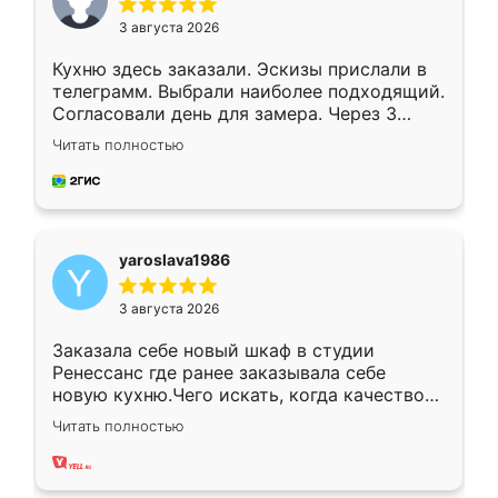
3 августа 2026
Кухню здесь заказали. Эскизы прислали в
телеграмм. Выбрали наиболее подходящий.
Согласовали день для замера. Через 3
недели кухня была уже готова. Остались
Читать полностью
довольны работой. Спасибо Ренессанс
мебель за качественную работу!
yaroslava1986
3 августа 2026
Заказала себе новый шкаф в студии
Ренессанс где ранее заказывала себе
новую кухню.Чего искать, когда качеством
вполне довольна. Служит кухня уже почти
Читать полностью
два года, нареканий нет.