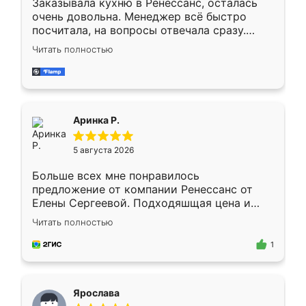
Заказывала кухню в Ренессанс, осталась
очень довольна. Менеджер всё быстро
посчитала, на вопросы отвечала сразу.
Замерщик приехал в субботу, подошёл к
Читать полностью
делу со всей ответственностью. Собрали
за день, ребята работали аккуратно, даже
пыли почти не было. Качество отличное,
ящики ходят плавно, ничего не скрипит.
Всё подошло как влитое.
Аринка Р.
5 августа 2026
Больше всех мне понравилось
предложение от компании Ренессанс от
Елены Сергеевой. Подходяшщая цена и
короткие сроки изготовления. Приехавший
Читать полностью
для замера сотрудник Владислав
предложил по моему эскизу самый
1
подходящий вариант шкафа. Немного его
видоизменил, получилось даже лучше, чем
я хотела.
Ярослава