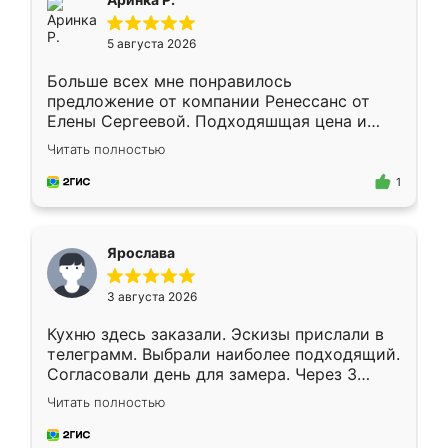
5 августа 2026
Больше всех мне понравилось
предложение от компании Ренессанс от
Елены Сергеевой. Подходяшщая цена и
короткие сроки изготовления. Приехавший
Читать полностью
для замера сотрудник Владислав
предложил по моему эскизу самый
1
подходящий вариант шкафа. Немного его
видоизменил, получилось даже лучше, чем
я хотела.
Ярослава
3 августа 2026
Кухню здесь заказали. Эскизы прислали в
телеграмм. Выбрали наиболее подходящий.
Согласовали день для замера. Через 3
недели кухня была уже готова. Остались
Читать полностью
довольны работой. Спасибо Ренессанс
мебель за качественную работу!