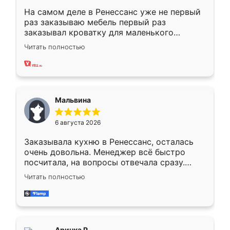
На самом деле в Ренессанс уже не первый
раз заказываю мебель первый раз
заказывал кроватку для маленького
ребёнка при его рождении ,во второй раз
Читать полностью
заказал шкаф-купе. По качеству очень
хорошее сборка достаточно быстрая,
также адекватные цены. До этого
сравнивал с разными конкурентами в этом
сегменте ,выбор у конкурентов куда
Мальвина
меньше, здесь же он более разнообразный.
Мне нравится ,если что-то потребуется из
6 августа 2026
мебели буду заказывать только здесь.
Заказывала кухню в Ренессанс, осталась
очень довольна. Менеджер всё быстро
посчитала, на вопросы отвечала сразу.
Замерщик приехал в субботу, подошёл к
Читать полностью
делу со всей ответственностью. Собрали
за день, ребята работали аккуратно, даже
пыли почти не было. Качество отличное,
ящики ходят плавно, ничего не скрипит.
Всё подошло как влитое.
Аринка Р.