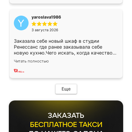
yaroslava1986
3 августа 2026
Заказала себе новый шкаф в студии
Ренессанс где ранее заказывала себе
новую кухню.Чего искать, когда качеством
вполне довольна. Служит кухня уже почти
Читать полностью
два года, нареканий нет.
Еще
ЗАКАЗАТЬ
БЕСПЛАТНОЕ ТАКСИ