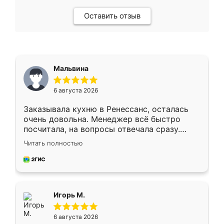
Оставить отзыв
Мальвина
6 августа 2026
Заказывала кухню в Ренессанс, осталась
очень довольна. Менеджер всё быстро
посчитала, на вопросы отвечала сразу.
Замерщик приехал в субботу, подошёл к
Читать полностью
делу со всей ответственностью. Собрали
за день, ребята работали аккуратно, даже
пыли почти не было. Качество отличное,
ящики ходят плавно, ничего не скрипит.
Всё подошло как влитое.
Игорь М.
6 августа 2026