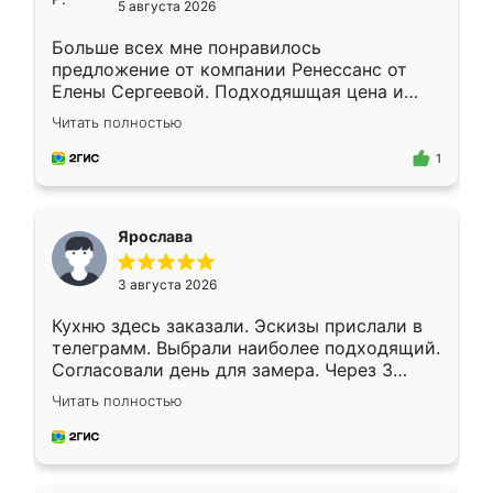
5 августа 2026
Больше всех мне понравилось
предложение от компании Ренессанс от
Елены Сергеевой. Подходяшщая цена и
короткие сроки изготовления. Приехавший
Читать полностью
для замера сотрудник Владислав
предложил по моему эскизу самый
1
подходящий вариант шкафа. Немного его
видоизменил, получилось даже лучше, чем
я хотела.
Ярослава
3 августа 2026
Кухню здесь заказали. Эскизы прислали в
телеграмм. Выбрали наиболее подходящий.
Согласовали день для замера. Через 3
недели кухня была уже готова. Остались
Читать полностью
довольны работой. Спасибо Ренессанс
мебель за качественную работу!