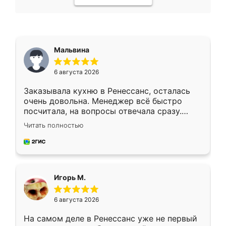
Мальвина
6 августа 2026
Заказывала кухню в Ренессанс, осталась
очень довольна. Менеджер всё быстро
посчитала, на вопросы отвечала сразу.
Замерщик приехал в субботу, подошёл к
Читать полностью
делу со всей ответственностью. Собрали
за день, ребята работали аккуратно, даже
пыли почти не было. Качество отличное,
ящики ходят плавно, ничего не скрипит.
Всё подошло как влитое.
Игорь М.
6 августа 2026
На самом деле в Ренессанс уже не первый