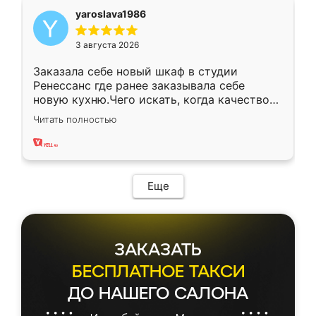
yaroslava1986
3 августа 2026
Заказала себе новый шкаф в студии
Ренессанс где ранее заказывала себе
новую кухню.Чего искать, когда качеством
вполне довольна. Служит кухня уже почти
Читать полностью
два года, нареканий нет.
Еще
ЗАКАЗАТЬ
БЕСПЛАТНОЕ ТАКСИ
ДО НАШЕГО САЛОНА