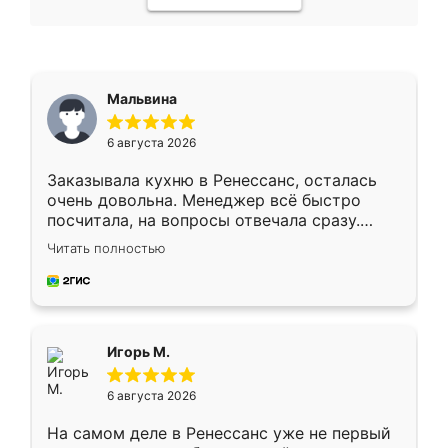
Мальвина
6 августа 2026
Заказывала кухню в Ренессанс, осталась
очень довольна. Менеджер всё быстро
посчитала, на вопросы отвечала сразу.
Замерщик приехал в субботу, подошёл к
Читать полностью
делу со всей ответственностью. Собрали
за день, ребята работали аккуратно, даже
пыли почти не было. Качество отличное,
ящики ходят плавно, ничего не скрипит.
Всё подошло как влитое.
Игорь М.
6 августа 2026
На самом деле в Ренессанс уже не первый