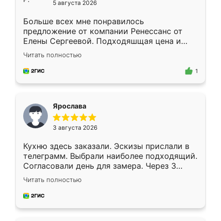
5 августа 2026
Больше всех мне понравилось
предложение от компании Ренессанс от
Елены Сергеевой. Подходяшщая цена и
короткие сроки изготовления. Приехавший
Читать полностью
для замера сотрудник Владислав
предложил по моему эскизу самый
1
подходящий вариант шкафа. Немного его
видоизменил, получилось даже лучше, чем
я хотела.
Ярослава
3 августа 2026
Кухню здесь заказали. Эскизы прислали в
телеграмм. Выбрали наиболее подходящий.
Согласовали день для замера. Через 3
недели кухня была уже готова. Остались
Читать полностью
довольны работой. Спасибо Ренессанс
мебель за качественную работу!