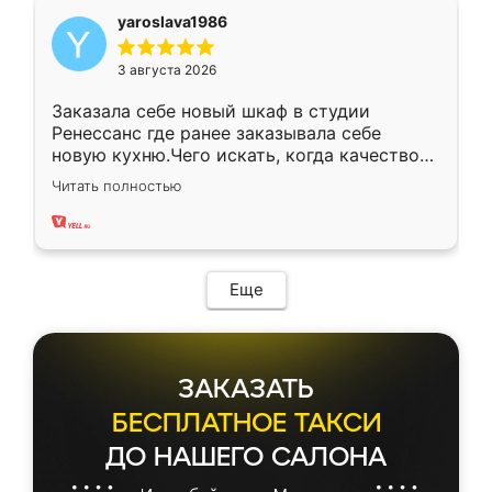
yaroslava1986
3 августа 2026
Заказала себе новый шкаф в студии
Ренессанс где ранее заказывала себе
новую кухню.Чего искать, когда качеством
вполне довольна. Служит кухня уже почти
Читать полностью
два года, нареканий нет.
Еще
ЗАКАЗАТЬ
БЕСПЛАТНОЕ ТАКСИ
ДО НАШЕГО САЛОНА