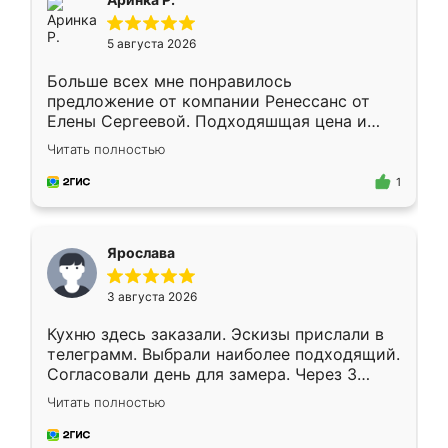
5 августа 2026
Больше всех мне понравилось
предложение от компании Ренессанс от
Елены Сергеевой. Подходяшщая цена и
короткие сроки изготовления. Приехавший
Читать полностью
для замера сотрудник Владислав
предложил по моему эскизу самый
1
подходящий вариант шкафа. Немного его
видоизменил, получилось даже лучше, чем
я хотела.
Ярослава
3 августа 2026
Кухню здесь заказали. Эскизы прислали в
телеграмм. Выбрали наиболее подходящий.
Согласовали день для замера. Через 3
недели кухня была уже готова. Остались
Читать полностью
довольны работой. Спасибо Ренессанс
мебель за качественную работу!