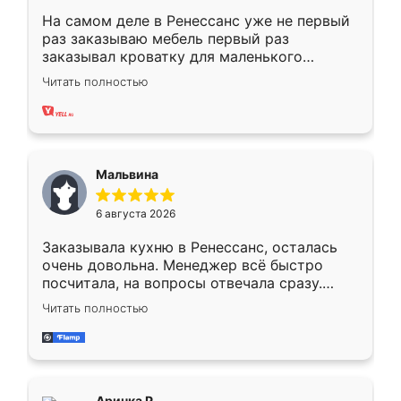
На самом деле в Ренессанс уже не первый
раз заказываю мебель первый раз
заказывал кроватку для маленького
ребёнка при его рождении ,во второй раз
Читать полностью
заказал шкаф-купе. По качеству очень
хорошее сборка достаточно быстрая,
также адекватные цены. До этого
сравнивал с разными конкурентами в этом
сегменте ,выбор у конкурентов куда
Мальвина
меньше, здесь же он более разнообразный.
Мне нравится ,если что-то потребуется из
6 августа 2026
мебели буду заказывать только здесь.
Заказывала кухню в Ренессанс, осталась
очень довольна. Менеджер всё быстро
посчитала, на вопросы отвечала сразу.
Замерщик приехал в субботу, подошёл к
Читать полностью
делу со всей ответственностью. Собрали
за день, ребята работали аккуратно, даже
пыли почти не было. Качество отличное,
ящики ходят плавно, ничего не скрипит.
Всё подошло как влитое.
Аринка Р.