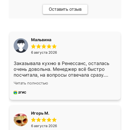
Оставить отзыв
Мальвина
6 августа 2026
Заказывала кухню в Ренессанс, осталась
очень довольна. Менеджер всё быстро
посчитала, на вопросы отвечала сразу.
Замерщик приехал в субботу, подошёл к
Читать полностью
делу со всей ответственностью. Собрали
за день, ребята работали аккуратно, даже
пыли почти не было. Качество отличное,
ящики ходят плавно, ничего не скрипит.
Всё подошло как влитое.
Игорь М.
6 августа 2026