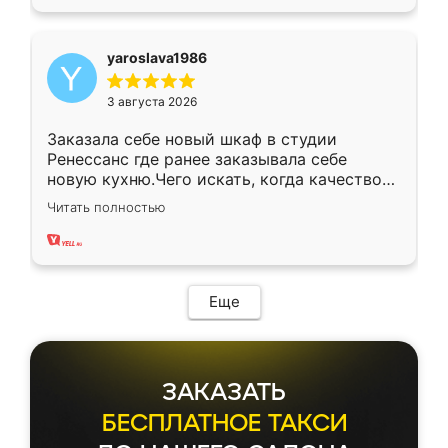
yaroslava1986
3 августа 2026
Заказала себе новый шкаф в студии
Ренессанс где ранее заказывала себе
новую кухню.Чего искать, когда качеством
вполне довольна. Служит кухня уже почти
Читать полностью
два года, нареканий нет.
Еще
ЗАКАЗАТЬ
БЕСПЛАТНОЕ ТАКСИ