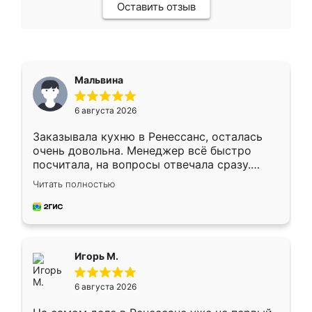
Оставить отзыв
Мальвина
6 августа 2026
Заказывала кухню в Ренессанс, осталась
очень довольна. Менеджер всё быстро
посчитала, на вопросы отвечала сразу.
Замерщик приехал в субботу, подошёл к
Читать полностью
делу со всей ответственностью. Собрали
за день, ребята работали аккуратно, даже
пыли почти не было. Качество отличное,
ящики ходят плавно, ничего не скрипит.
Всё подошло как влитое.
Игорь М.
6 августа 2026