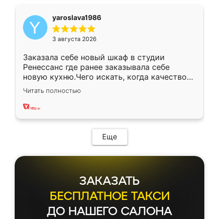
yaroslava1986
3 августа 2026
Заказала себе новый шкаф в студии
Ренессанс где ранее заказывала себе
новую кухню.Чего искать, когда качеством
вполне довольна. Служит кухня уже почти
Читать полностью
два года, нареканий нет.
Еще
ЗАКАЗАТЬ
БЕСПЛАТНОЕ ТАКСИ
ДО НАШЕГО САЛОНА