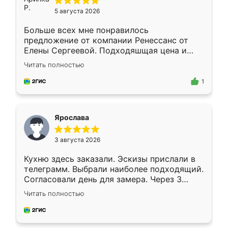
5 августа 2026
Больше всех мне понравилось
предложение от компании Ренессанс от
Елены Сергеевой. Подходяшщая цена и
короткие сроки изготовления. Приехавший
Читать полностью
для замера сотрудник Владислав
предложил по моему эскизу самый
1
подходящий вариант шкафа. Немного его
видоизменил, получилось даже лучше, чем
я хотела.
Ярослава
3 августа 2026
Кухню здесь заказали. Эскизы прислали в
телеграмм. Выбрали наиболее подходящий.
Согласовали день для замера. Через 3
недели кухня была уже готова. Остались
Читать полностью
довольны работой. Спасибо Ренессанс
мебель за качественную работу!