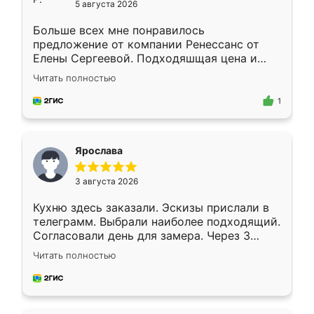
5 августа 2026
Больше всех мне понравилось
предложение от компании Ренессанс от
Елены Сергеевой. Подходяшщая цена и
короткие сроки изготовления. Приехавший
Читать полностью
для замера сотрудник Владислав
предложил по моему эскизу самый
1
подходящий вариант шкафа. Немного его
видоизменил, получилось даже лучше, чем
я хотела.
Ярослава
3 августа 2026
Кухню здесь заказали. Эскизы прислали в
телеграмм. Выбрали наиболее подходящий.
Согласовали день для замера. Через 3
недели кухня была уже готова. Остались
Читать полностью
довольны работой. Спасибо Ренессанс
мебель за качественную работу!