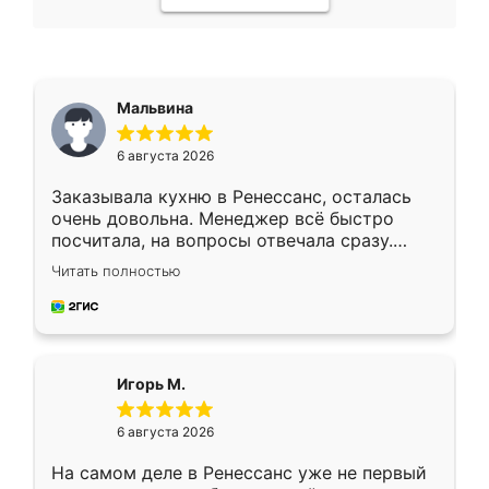
Мальвина
6 августа 2026
Заказывала кухню в Ренессанс, осталась
очень довольна. Менеджер всё быстро
посчитала, на вопросы отвечала сразу.
Замерщик приехал в субботу, подошёл к
Читать полностью
делу со всей ответственностью. Собрали
за день, ребята работали аккуратно, даже
пыли почти не было. Качество отличное,
ящики ходят плавно, ничего не скрипит.
Всё подошло как влитое.
Игорь М.
6 августа 2026
На самом деле в Ренессанс уже не первый