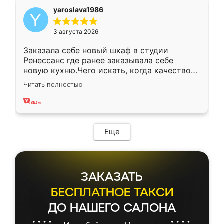
yaroslava1986
3 августа 2026
Заказала себе новый шкаф в студии
Ренессанс где ранее заказывала себе
новую кухню.Чего искать, когда качеством
вполне довольна. Служит кухня уже почти
Читать полностью
два года, нареканий нет.
Еще
ЗАКАЗАТЬ
БЕСПЛАТНОЕ ТАКСИ
ДО НАШЕГО САЛОНА