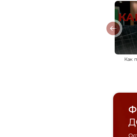
Как 
Ф
Д
Ост