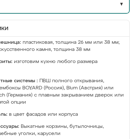
▼
ики
лешница:
пластиковая, толщина 26 мм или 38 мм;
скусственного камня, толщина 38 мм
риты:
изготовим кухню любого размера
тные системы :
ПВШ полного открывания,
ембоксы BOYARD (Россия), Blum (Австрия) или
ich (Германия) с плавным закрыванием дверок или
этой опции
ль:
в цвет фасадов или корпуса
ссуары:
Выкатные корзины, бутылочницы,
ебные уголки, карусели