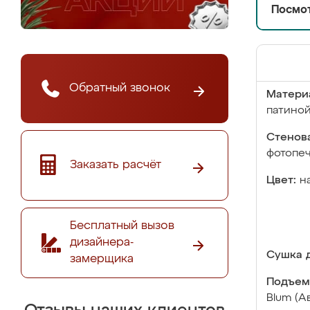
Посмот
Обратный звонок
Матери
патино
Стенова
фотопе
Заказать расчёт
Цвет:
н
Бесплатный вызов
дизайнера-
Сушка д
замерщика
Подъем
Blum (А