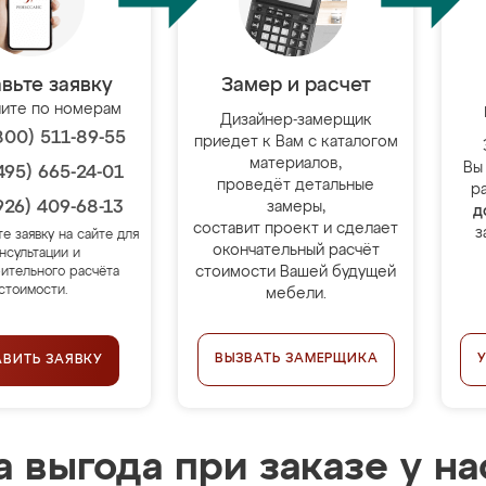
вьте заявку
Замер и расчет
ите по номерам
Дизайнер-замерщик
800) 511-89-55
приедет к Вам с каталогом
материалов,
Вы
495) 665-24-01
проведёт детальные
р
926) 409-68-13
замеры,
д
составит проект и сделает
з
те заявку на сайте для
окончательный расчёт
нсультации и
стоимости Вашей будущей
ительного расчёта
стоимости.
мебели.
ВЫЗВАТЬ ЗАМЕРЩИКА
АВИТЬ ЗАЯВКУ
 выгода при заказе у на