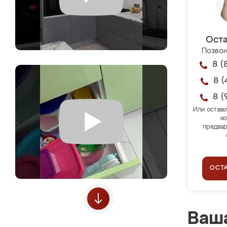
Оста
Позвон
8 (
8 (
8 (
Или оставь
ко
предвар
ОСТ
Ваша