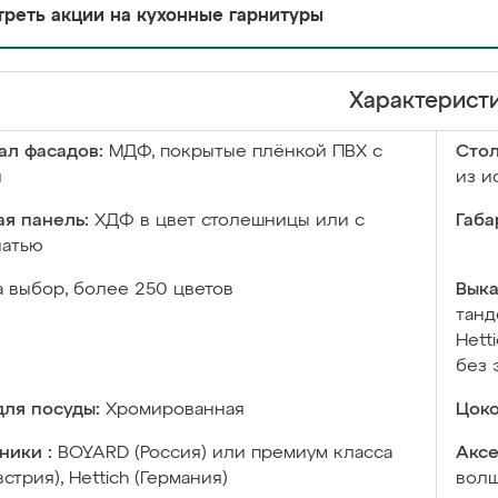
реть акции на кухонные гарнитуры
Характерист
ал фасадов:
МДФ, покрытые плёнкой ПВХ с
Сто
й
из и
я панель:
ХДФ в цвет столешницы или с
Габа
чатью
а выбор, более 250 цветов
Выка
танд
Hett
без 
ля посуды:
Хромированная
Цоко
ники :
BOYARD (Россия) или премиум класса
Аксе
встрия), Hettich (Германия)
волш