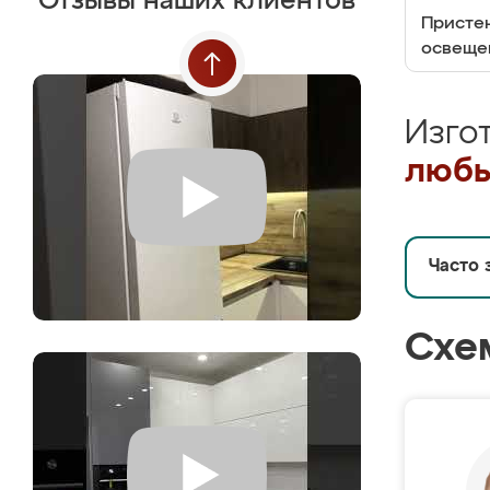
Отзывы наших клиентов
Пристен
освеще
Изго
любы
Часто 
Схе