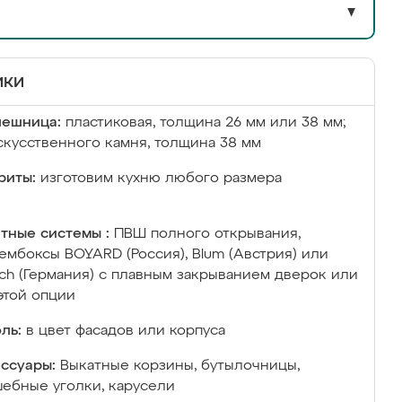
▼
ики
лешница:
пластиковая, толщина 26 мм или 38 мм;
скусственного камня, толщина 38 мм
риты:
изготовим кухню любого размера
тные системы :
ПВШ полного открывания,
ембоксы BOYARD (Россия), Blum (Австрия) или
ich (Германия) с плавным закрыванием дверок или
этой опции
ль:
в цвет фасадов или корпуса
ссуары:
Выкатные корзины, бутылочницы,
ебные уголки, карусели