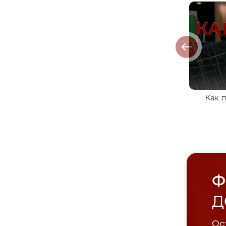
Как 
Ф
Д
Ост