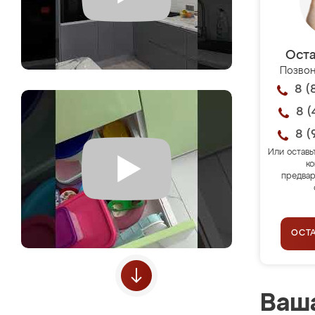
Оста
Позвон
8 (
8 (
8 (
Или оставь
ко
предвар
ОСТ
Ваша