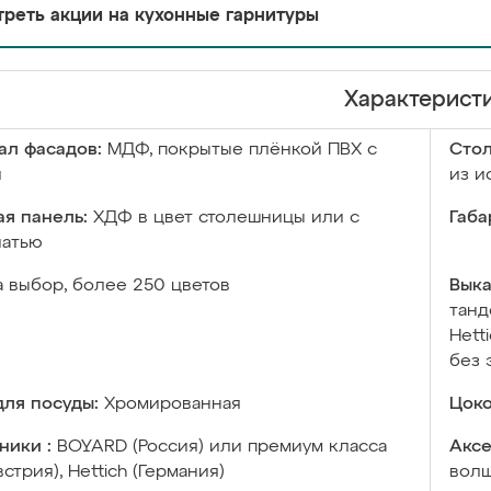
реть акции на кухонные гарнитуры
Характерист
ал фасадов:
МДФ, покрытые плёнкой ПВХ с
Сто
й
из и
я панель:
ХДФ в цвет столешницы или с
Габа
чатью
а выбор, более 250 цветов
Выка
танд
Hett
без 
ля посуды:
Хромированная
Цоко
ники :
BOYARD (Россия) или премиум класса
Аксе
встрия), Hettich (Германия)
волш