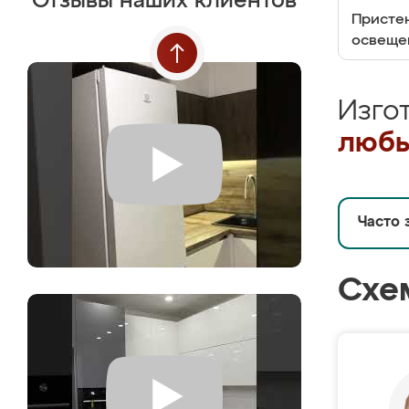
Отзывы наших клиентов
Пристен
освеще
Изго
любы
Часто 
Схе