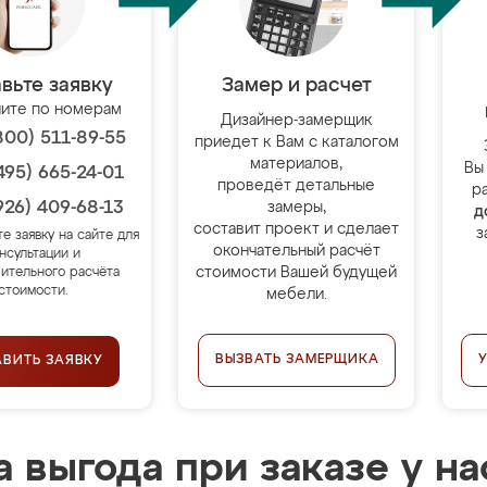
вьте заявку
Замер и расчет
ите по номерам
Дизайнер-замерщик
800) 511-89-55
приедет к Вам с каталогом
материалов,
Вы
495) 665-24-01
проведёт детальные
р
926) 409-68-13
замеры,
д
составит проект и сделает
з
те заявку на сайте для
окончательный расчёт
нсультации и
стоимости Вашей будущей
ительного расчёта
стоимости.
мебели.
ВЫЗВАТЬ ЗАМЕРЩИКА
АВИТЬ ЗАЯВКУ
 выгода при заказе у на