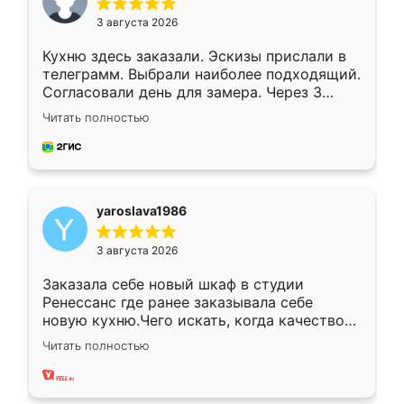
3 августа 2026
Кухню здесь заказали. Эскизы прислали в
телеграмм. Выбрали наиболее подходящий.
Согласовали день для замера. Через 3
недели кухня была уже готова. Остались
Читать полностью
довольны работой. Спасибо Ренессанс
мебель за качественную работу!
yaroslava1986
3 августа 2026
Заказала себе новый шкаф в студии
Ренессанс где ранее заказывала себе
новую кухню.Чего искать, когда качеством
вполне довольна. Служит кухня уже почти
Читать полностью
два года, нареканий нет.