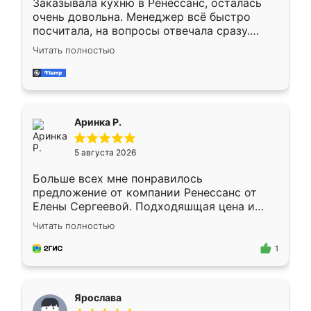
Заказывала кухню в Ренессанс, осталась
очень довольна. Менеджер всё быстро
посчитала, на вопросы отвечала сразу.
Замерщик приехал в субботу, подошёл к
Читать полностью
делу со всей ответственностью. Собрали
за день, ребята работали аккуратно, даже
пыли почти не было. Качество отличное,
ящики ходят плавно, ничего не скрипит.
Всё подошло как влитое.
Аринка Р.
5 августа 2026
Больше всех мне понравилось
предложение от компании Ренессанс от
Елены Сергеевой. Подходяшщая цена и
короткие сроки изготовления. Приехавший
Читать полностью
для замера сотрудник Владислав
предложил по моему эскизу самый
1
подходящий вариант шкафа. Немного его
видоизменил, получилось даже лучше, чем
я хотела.
Ярослава