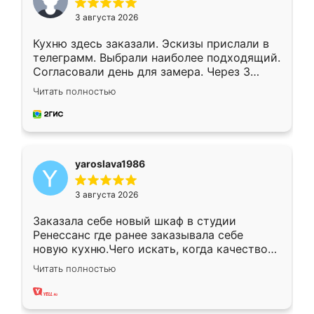
3 августа 2026
Кухню здесь заказали. Эскизы прислали в
телеграмм. Выбрали наиболее подходящий.
Согласовали день для замера. Через 3
недели кухня была уже готова. Остались
Читать полностью
довольны работой. Спасибо Ренессанс
мебель за качественную работу!
yaroslava1986
3 августа 2026
Заказала себе новый шкаф в студии
Ренессанс где ранее заказывала себе
новую кухню.Чего искать, когда качеством
вполне довольна. Служит кухня уже почти
Читать полностью
два года, нареканий нет.