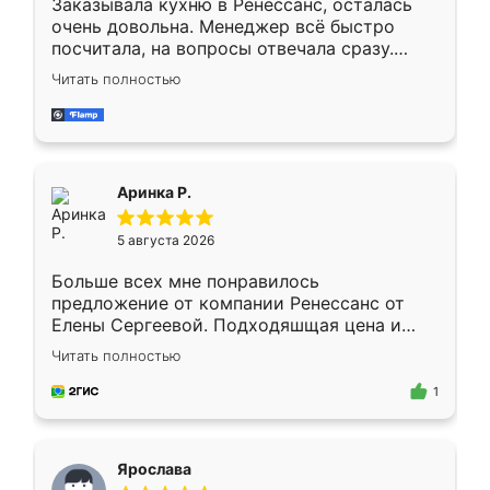
Заказывала кухню в Ренессанс, осталась
очень довольна. Менеджер всё быстро
посчитала, на вопросы отвечала сразу.
Замерщик приехал в субботу, подошёл к
Читать полностью
делу со всей ответственностью. Собрали
за день, ребята работали аккуратно, даже
пыли почти не было. Качество отличное,
ящики ходят плавно, ничего не скрипит.
Всё подошло как влитое.
Аринка Р.
5 августа 2026
Больше всех мне понравилось
предложение от компании Ренессанс от
Елены Сергеевой. Подходяшщая цена и
короткие сроки изготовления. Приехавший
Читать полностью
для замера сотрудник Владислав
предложил по моему эскизу самый
1
подходящий вариант шкафа. Немного его
видоизменил, получилось даже лучше, чем
я хотела.
Ярослава