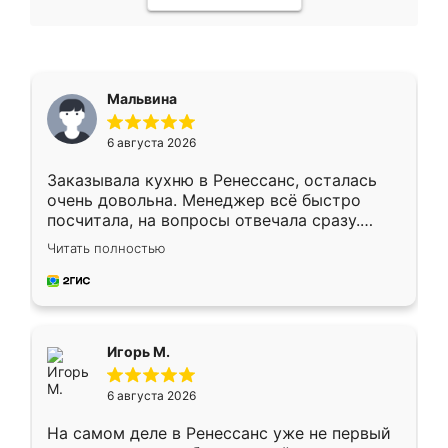
Мальвина
6 августа 2026
Заказывала кухню в Ренессанс, осталась
очень довольна. Менеджер всё быстро
посчитала, на вопросы отвечала сразу.
Замерщик приехал в субботу, подошёл к
Читать полностью
делу со всей ответственностью. Собрали
за день, ребята работали аккуратно, даже
пыли почти не было. Качество отличное,
ящики ходят плавно, ничего не скрипит.
Всё подошло как влитое.
Игорь М.
6 августа 2026
На самом деле в Ренессанс уже не первый