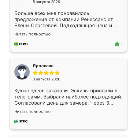
5 августа 2026
Больше всех мне понравилось
предложение от компании Ренессанс от
Елены Сергеевой. Подходяшщая цена и
короткие сроки изготовления. Приехавший
Читать полностью
для замера сотрудник Владислав
предложил по моему эскизу самый
1
подходящий вариант шкафа. Немного его
видоизменил, получилось даже лучше, чем
я хотела.
Ярослава
3 августа 2026
Кухню здесь заказали. Эскизы прислали в
телеграмм. Выбрали наиболее подходящий.
Согласовали день для замера. Через 3
недели кухня была уже готова. Остались
Читать полностью
довольны работой. Спасибо Ренессанс
мебель за качественную работу!