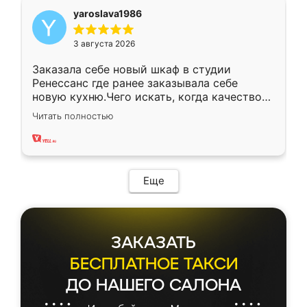
yaroslava1986
3 августа 2026
Заказала себе новый шкаф в студии
Ренессанс где ранее заказывала себе
новую кухню.Чего искать, когда качеством
вполне довольна. Служит кухня уже почти
Читать полностью
два года, нареканий нет.
Еще
ЗАКАЗАТЬ
БЕСПЛАТНОЕ ТАКСИ
ДО НАШЕГО САЛОНА