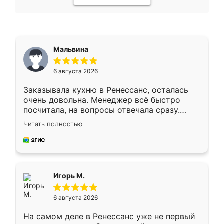
Мальвина
6 августа 2026
Заказывала кухню в Ренессанс, осталась
очень довольна. Менеджер всё быстро
посчитала, на вопросы отвечала сразу.
Замерщик приехал в субботу, подошёл к
Читать полностью
делу со всей ответственностью. Собрали
за день, ребята работали аккуратно, даже
пыли почти не было. Качество отличное,
ящики ходят плавно, ничего не скрипит.
Всё подошло как влитое.
Игорь М.
6 августа 2026
На самом деле в Ренессанс уже не первый