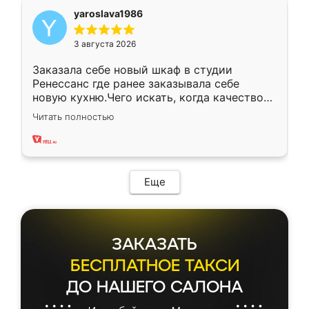
yaroslava1986
3 августа 2026
Заказала себе новый шкаф в студии
Ренессанс где ранее заказывала себе
новую кухню.Чего искать, когда качеством
вполне довольна. Служит кухня уже почти
Читать полностью
два года, нареканий нет.
Еще
ЗАКАЗАТЬ
БЕСПЛАТНОЕ ТАКСИ
ДО НАШЕГО САЛОНА