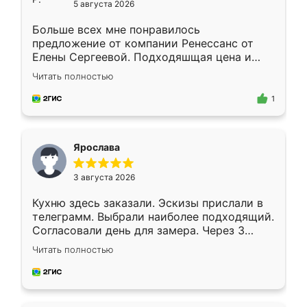
5 августа 2026
Больше всех мне понравилось
предложение от компании Ренессанс от
Елены Сергеевой. Подходяшщая цена и
короткие сроки изготовления. Приехавший
Читать полностью
для замера сотрудник Владислав
предложил по моему эскизу самый
1
подходящий вариант шкафа. Немного его
видоизменил, получилось даже лучше, чем
я хотела.
Ярослава
3 августа 2026
Кухню здесь заказали. Эскизы прислали в
телеграмм. Выбрали наиболее подходящий.
Согласовали день для замера. Через 3
недели кухня была уже готова. Остались
Читать полностью
довольны работой. Спасибо Ренессанс
мебель за качественную работу!