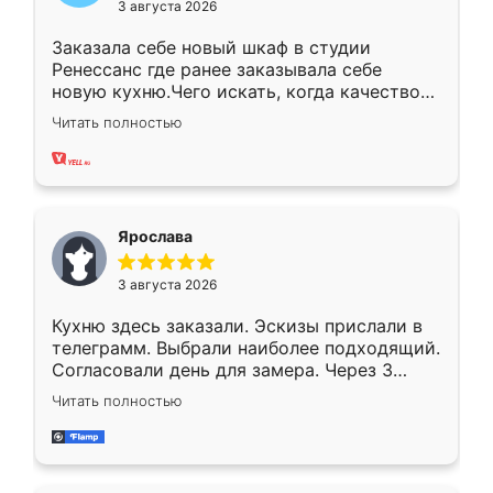
3 августа 2026
Заказала себе новый шкаф в студии
Ренессанс где ранее заказывала себе
новую кухню.Чего искать, когда качеством
вполне довольна. Служит кухня уже почти
Читать полностью
два года, нареканий нет.
Ярослава
3 августа 2026
Кухню здесь заказали. Эскизы прислали в
телеграмм. Выбрали наиболее подходящий.
Согласовали день для замера. Через 3
недели кухня была уже готова. Остались
Читать полностью
довольны работой. Спасибо Ренессанс
мебель за качественную работу!