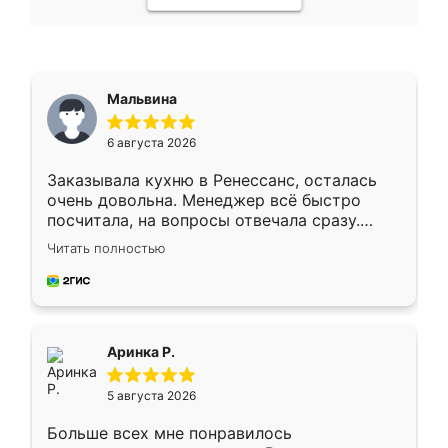
Мальвина
6 августа 2026
Заказывала кухню в Ренессанс, осталась
очень довольна. Менеджер всё быстро
посчитала, на вопросы отвечала сразу.
Замерщик приехал в субботу, подошёл к
Читать полностью
делу со всей ответственностью. Собрали
за день, ребята работали аккуратно, даже
пыли почти не было. Качество отличное,
ящики ходят плавно, ничего не скрипит.
Всё подошло как влитое.
Аринка Р.
5 августа 2026
Больше всех мне понравилось