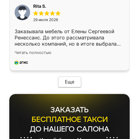
Rita S.
29 июля 2026
Заказывала мебель от Елены Сергеевой
Ренессанс. До этого рассматривала
несколько компаний, но в итоге выбрала
эту. Сначала обговорили условия, потом
Читать полностью
приехал замерщик, всё спокойно объяснил
и снял размеры. Изготовили в срок, с
доставкой тоже никаких проблем не
возникло. Сборку выполнили аккуратно,
мебель сразу встала на свое место без
Еще
каких-либо доработок. Качеством осталась
довольна, все выглядит так, как и ожидала.
ЗАКАЗАТЬ
БЕСПЛАТНОЕ ТАКСИ
ДО НАШЕГО САЛОНА