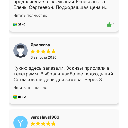
предложение от компании Ренессанс от
Елены Сергеевой. Подходяшщая цена и
короткие сроки изготовления. Приехавший
Читать полностью
для замера сотрудник Владислав
предложил по моему эскизу самый
1
подходящий вариант шкафа. Немного его
видоизменил, получилось даже лучше, чем
я хотела.
Ярослава
3 августа 2026
Кухню здесь заказали. Эскизы прислали в
телеграмм. Выбрали наиболее подходящий.
Согласовали день для замера. Через 3
недели кухня была уже готова. Остались
Читать полностью
довольны работой. Спасибо Ренессанс
мебель за качественную работу!
yaroslava1986