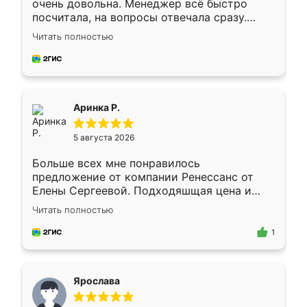
очень довольна. Менеджер всё быстро
посчитала, на вопросы отвечала сразу.
Замерщик приехал в субботу, подошёл к
Читать полностью
делу со всей ответственностью. Собрали
за день, ребята работали аккуратно, даже
пыли почти не было. Качество отличное,
ящики ходят плавно, ничего не скрипит.
Всё подошло как влитое.
Аринка Р.
5 августа 2026
Больше всех мне понравилось
предложение от компании Ренессанс от
Елены Сергеевой. Подходяшщая цена и
короткие сроки изготовления. Приехавший
Читать полностью
для замера сотрудник Владислав
предложил по моему эскизу самый
1
подходящий вариант шкафа. Немного его
видоизменил, получилось даже лучше, чем
я хотела.
Ярослава