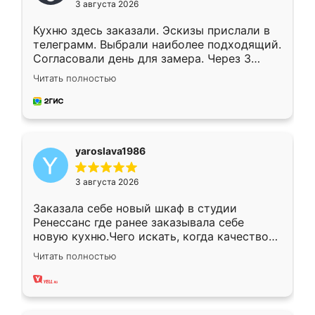
3 августа 2026
Кухню здесь заказали. Эскизы прислали в
телеграмм. Выбрали наиболее подходящий.
Согласовали день для замера. Через 3
недели кухня была уже готова. Остались
Читать полностью
довольны работой. Спасибо Ренессанс
мебель за качественную работу!
yaroslava1986
3 августа 2026
Заказала себе новый шкаф в студии
Ренессанс где ранее заказывала себе
новую кухню.Чего искать, когда качеством
вполне довольна. Служит кухня уже почти
Читать полностью
два года, нареканий нет.