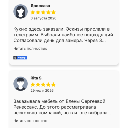
Ярослава
3 августа 2026
Кухню здесь заказали. Эскизы прислали в
телеграмм. Выбрали наиболее подходящий.
Согласовали день для замера. Через 3
недели кухня была уже готова. Остались
Читать полностью
довольны работой. Спасибо Ренессанс
мебель за качественную работу!
Rita S.
29 июля 2026
Заказывала мебель от Елены Сергеевой
Ренессанс. До этого рассматривала
несколько компаний, но в итоге выбрала
эту. Сначала обговорили условия, потом
Читать полностью
приехал замерщик, всё спокойно объяснил