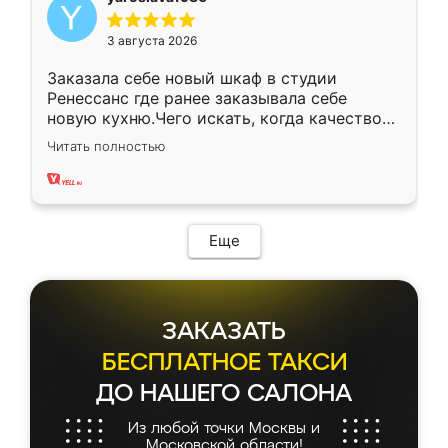
3 августа 2026
Заказала себе новый шкаф в студии
Ренессанс где ранее заказывала себе
новую кухню.Чего искать, когда качеством
вполне довольна. Служит кухня уже почти
Читать полностью
два года, нареканий нет.
Еще
ЗАКАЗАТЬ
БЕСПЛАТНОЕ ТАКСИ
ДО НАШЕГО САЛОНА
Из любой точки Москвы и
Московской области!