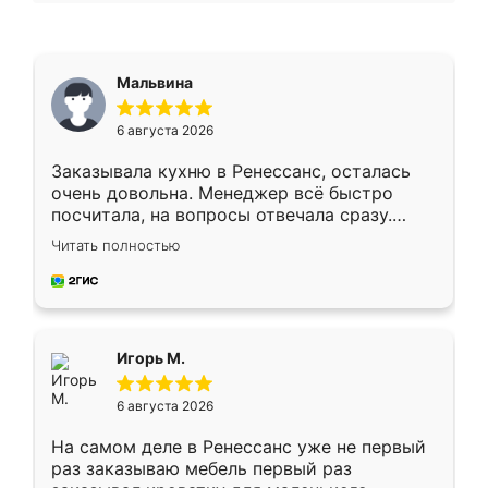
Мальвина
6 августа 2026
Заказывала кухню в Ренессанс, осталась
очень довольна. Менеджер всё быстро
посчитала, на вопросы отвечала сразу.
Замерщик приехал в субботу, подошёл к
Читать полностью
делу со всей ответственностью. Собрали
за день, ребята работали аккуратно, даже
пыли почти не было. Качество отличное,
ящики ходят плавно, ничего не скрипит.
Всё подошло как влитое.
Игорь М.
6 августа 2026
На самом деле в Ренессанс уже не первый
раз заказываю мебель первый раз