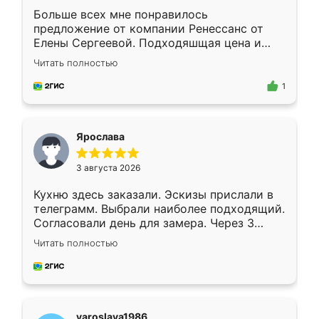
Больше всех мне понравилось
предложение от компании Ренессанс от
Елены Сергеевой. Подходяшщая цена и
короткие сроки изготовления. Приехавший
Читать полностью
для замера сотрудник Владислав
предложил по моему эскизу самый
1
подходящий вариант шкафа. Немного его
видоизменил, получилось даже лучше, чем
я хотела.
Ярослава
3 августа 2026
Кухню здесь заказали. Эскизы прислали в
телеграмм. Выбрали наиболее подходящий.
Согласовали день для замера. Через 3
недели кухня была уже готова. Остались
Читать полностью
довольны работой. Спасибо Ренессанс
мебель за качественную работу!
yaroslava1986